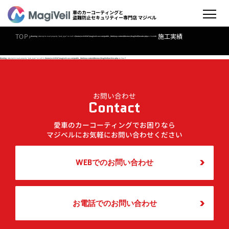
車のカーコーティングと
盗難防止セキュリティー専門店 マジベル
›
TOP
施工実績
Warning
: Attempt to read property "post_type" on null in
/home/xs216547/magiveil-car.com/public_html/wp-content/themes/MagiVell/header.php
on line
128
Warning
: Attempt to read property "post_type" on null in
/home/xs216547/magiveil-car.com/public_html/wp-content/themes/MagiVell/archive.php
on line
7
お問い合わせ
Contact
愛車のカーコーティングでお困りなら
マジベルにお気軽にお問い合わせください
WEBでのお問い合わせ
お電話でのお問い合わせ